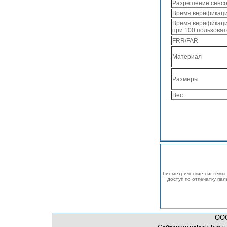
Разрешение сенс
Время верификации
Время верификаци
при 100 пользоват
FRR/FAR
Материал
Размеры
Вес
биометрические системы, 
доступ по отпечатку па
ОО