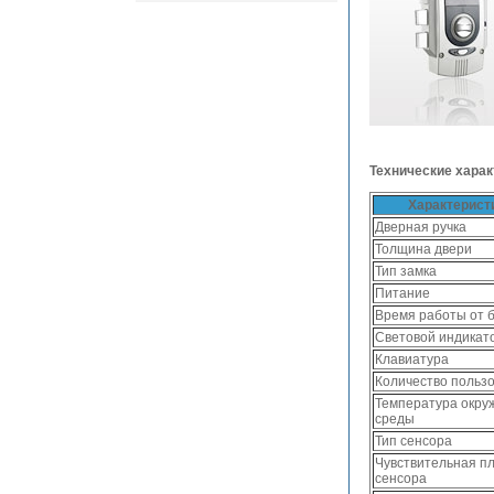
Технические харак
Характерист
Дверная ручка
Толщина двери
Тип замка
Питание
Время работы от 
Световой индикат
Клавиатура
Количество польз
Температура окр
среды
Тип сенсора
Чувствительная п
сенсора