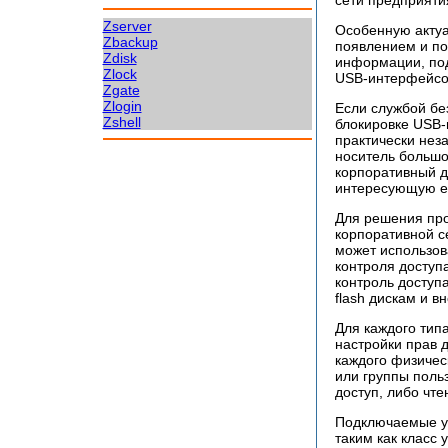
Zserver
Особенную актуа
Zbackup
появлением и п
Zdisk
информации, под
Zlock
USB-интерфейсом
Zgate
Zlogin
Если службой бе
Zshell
блокировке USB-
практически нез
носитель большо
корпоративный д
интересующую е
Для решения про
корпоративной с
может использов
контроля доступ
контроль доступ
flash дискам и 
Для каждого типа
настройки прав д
каждого физическ
или группы польз
доступ, либо чте
Подключаемые ус
таким как класс 